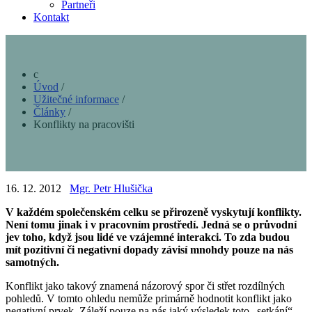
Partneři
Kontakt
Úvod
/
Užitečné informace
/
Články
/
Konflikty na pracovišti
16. 12. 2012
Mgr. Petr Hlušička
V každém společenském celku se přirozeně vyskytují konflikty.
Není tomu jinak i v pracovním prostředí. Jedná se o průvodní
jev toho, když jsou lidé ve vzájemné interakci. To zda budou
mít pozitivní či negativní dopady závisí mnohdy pouze na nás
samotných.
Konflikt jako takový znamená názorový spor či střet rozdílných
pohledů. V tomto ohledu nemůže primárně hodnotit konflikt jako
negativní prvek. Záleží pouze na nás jaký výsledek toto „setkání“