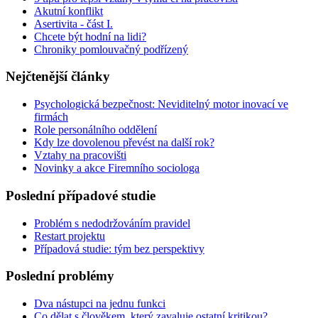
Akutní konflikt
Asertivita - část I.
Chcete být hodní na lidi?
Chroniky pomlouvačný podřízený
Nejčtenější články
Psychologická bezpečnost: Neviditelný motor inovací ve
firmách
Role personálního oddělení
Kdy lze dovolenou převést na další rok?
Vztahy na pracovišti
Novinky a akce Firemního sociologa
Poslední případové studie
Problém s nedodržováním pravidel
Restart projektu
Případová studie: tým bez perspektivy
Poslední problémy
Dva nástupci na jednu funkci
Co dělat s člověkem, který zavaluje ostatní kritikou?