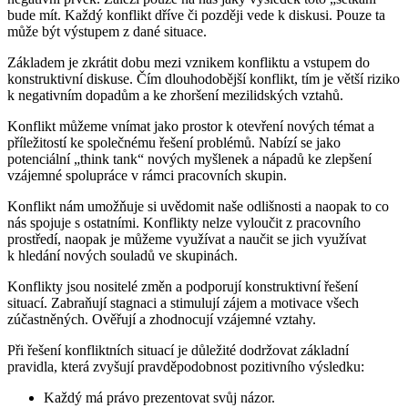
bude mít. Každý konflikt dříve či později vede k diskusi. Pouze ta
může být výstupem z dané situace.
Základem je zkrátit dobu mezi vznikem konfliktu a vstupem do
konstruktivní diskuse. Čím dlouhodobější konflikt, tím je větší riziko
k negativním dopadům a ke zhoršení mezilidských vztahů.
Konflikt můžeme vnímat jako prostor k otevření nových témat a
příležitostí ke společnému řešení problémů. Nabízí se jako
potenciální „think tank“ nových myšlenek a nápadů ke zlepšení
vzájemné spolupráce v rámci pracovních skupin.
Konflikt nám umožňuje si uvědomit naše odlišnosti a naopak to co
nás spojuje s ostatními. Konflikty nelze vyloučit z pracovního
prostředí, naopak je můžeme využívat a naučit se jich využívat
k hledání nových souladů ve skupinách.
Konflikty jsou nositelé změn a podporují konstruktivní řešení
situací. Zabraňují stagnaci a stimulují zájem a motivace všech
zúčastněných. Ověřují a zhodnocují vzájemné vztahy.
Při řešení konfliktních situací je důležité dodržovat základní
pravidla, která zvyšují pravděpodobnost pozitivního výsledku:
Každý má právo prezentovat svůj názor.