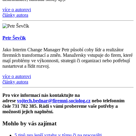
více o autorovi
články autora
Petr Ševčík
Jako Interim Change Manager Petr působí coby lídr a realizátor
firemních transformací a změn. Manažersky vstupuje do firem, které
mají problémy ve výkonnosti, strategii či organizaci nebo potřebují
nastartovat a řídit rozvoj.
více o autorovi
články autora
Pro více informací nás kontaktujte na
adrese
vojtech.bednar@firemni-sociolog.cz
nebo telefonním
čísle 731 782 385. Rádi s vámi probereme vaše potřeby a
možnosti jejich naplnění.
Mohlo by vás zajímat
5 tipů pro lepší vztahy v týmu či na pracovišti