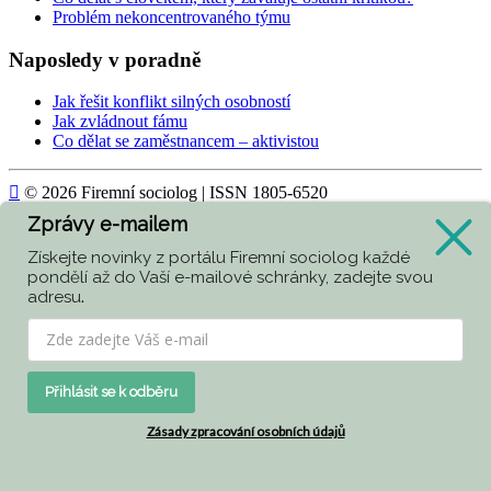
Problém nekoncentrovaného týmu
Naposledy v poradně
Jak řešit konflikt silných osobností
Jak zvládnout fámu
Co dělat se zaměstnancem – aktivistou

© 2026 Firemní sociolog | ISSN 1805-6520
Zprávy e-mailem
Today
864
Získejte novinky z portálu Firemní sociolog každé
Yesterday
849
pondělí až do Vaší e-mailové schránky, zadejte svou
adresu
.
Week
2570
Month
3427
All
415901
Přihlásit se k odběru
Currently are 45 guests and no members online
Zásady zpracování osobních údajů
Kubik-Rubik Joomla! Extensions