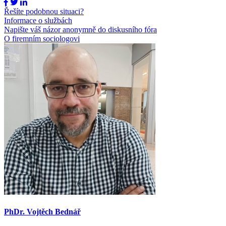
Řešíte podobnou situaci?
Informace o službách
Napište váš názor anonymně do diskusního fóra
O firemním sociologovi
PhDr. Vojtěch Bednář