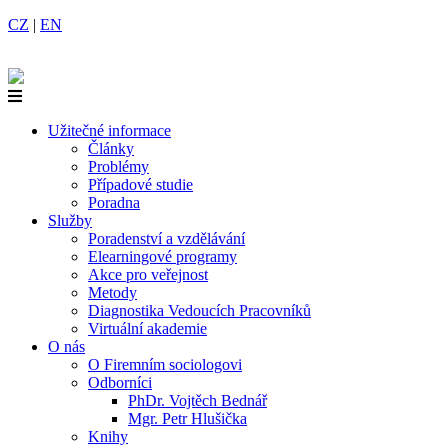
CZ
|
EN
Užitečné informace
Články
Problémy
Případové studie
Poradna
Služby
Poradenství a vzdělávání
Elearningové programy
Akce pro veřejnost
Metody
Diagnostika Vedoucích Pracovníků
Virtuální akademie
O nás
O Firemním sociologovi
Odborníci
PhDr. Vojtěch Bednář
Mgr. Petr Hlušička
Knihy