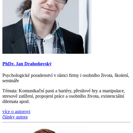
PhDr. Jan Drahoňovský
Psychologické poradenství v rámci firmy i osobního života, š
kolen
í
,
semin
á
ře
Témata
: Komunika
č
n
í
pasti a bari
é
ry, p
ř
esilov
é
hry a manipulace,
stresov
é
zat
íž
en
í
, propojen
í
pr
á
ce a osobn
í
ho
ž
ivota, existenci
á
ln
í
dilemata apod.
více o autorovi
články autora