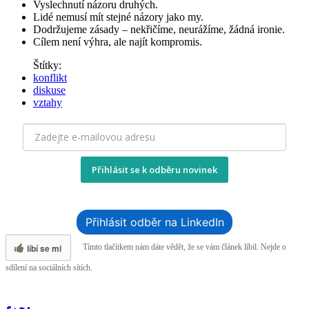
Vyslechnutí názoru druhých.
Lidé nemusí mít stejné názory jako my.
Dodržujeme zásady – nekřičíme, neurážíme, žádná ironie.
Cílem není výhra, ale najít kompromis.
Štítky:
konflikt
diskuse
vztahy
Přihlásit se k odběru novinek
Přihlásit odběr na LinkedIn
líbí se mi
Tímto tlačítkem nám dáte vědět, že se vám článek líbil. Nejde o
sdílení na sociálních sítích.