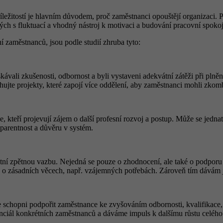
íležitostí je hlavním důvodem, proč zaměstnanci opouštějí organizaci. 
ých s fluktuací a vhodný nástroj k motivaci a budování pracovní spoko
í zaměstnanců, jsou podle studií zhruba tyto:
vali zkušenosti, odbornost a byli vystaveni adekvátní zátěži při plněn
hujte projekty, které zapojí více oddělení, aby zaměstnanci mohli zkom
 kteří projevují zájem o další profesní rozvoj a postup. Může se jedna
parentnost a důvěru v systém.
itní zpětnou vazbu. Nejedná se pouze o zhodnocení, ale také o podporu j
o zásadních věcech, např. vzájemných potřebách. Zároveň tím dávám ja
 schopni podpořit zaměstnance ke zvyšováním odbornosti, kvalifikace, 
potenciál konkrétních zaměstnanců a dáváme impuls k dalšímu růstu celéh