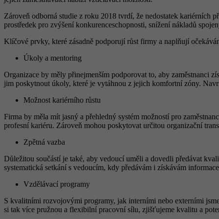
Zároveň odborná studie z roku 2018 tvrdí, že nedostatek kariérních př
prostředek pro zvýšení konkurenceschopnosti, snížení nákladů spojen
Klíčové prvky, které zásadně podporují růst firmy a naplňují očekáván
Úkoly a mentoring
Organizace by měly přinejmenším podporovat to, aby zaměstnanci získá
jim poskytnout úkoly, které je vytáhnou z jejich komfortní zóny. Navr
Možnost kariérního růstu
Firma by měla mít jasný a přehledný systém možností pro zaměstnance,
profesní kariéru. Zároveň mohou poskytovat určitou organizační trans
Zpětná vazba
Důležitou součástí je také, aby vedoucí uměli a dovedli předávat kval
systematická setkání s vedoucím, kdy předávám i získávám informace 
Vzdělávací programy
S kvalitními rozvojovými programy, jak interními nebo externími jsme
si tak více pružnou a flexibilní pracovní sílu, zjišťujeme kvalitu a 