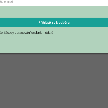
Přihlásit se k odběru
 oblasti lidských zdrojů.
aše
Zásady zpracování osobních údajů