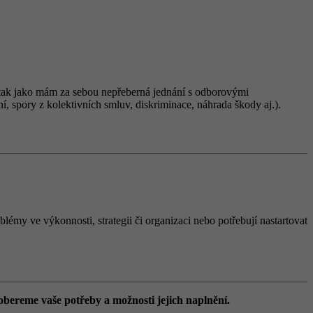
ně tak jako mám za sebou nepřeberná jednání s odborovými
í, spory z kolektivních smluv, diskriminace, náhrada škody aj.).
lémy ve výkonnosti, strategii či organizaci nebo potřebují nastartovat
obereme vaše potřeby a možnosti jejich naplnění.