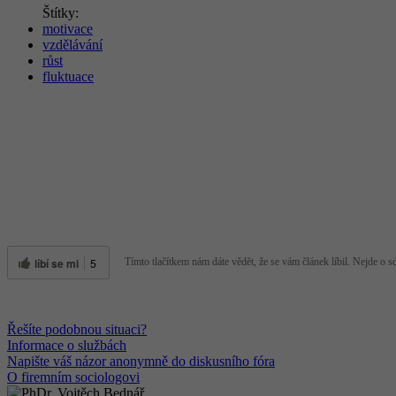
Štítky:
motivace
vzdělávání
růst
fluktuace
líbí se mi
5
Tímto tlačítkem nám dáte vědět, že se vám článek líbil. Nejde o sdí
Řešíte podobnou situaci?
Informace o službách
Napište váš názor anonymně do diskusního fóra
O firemním sociologovi