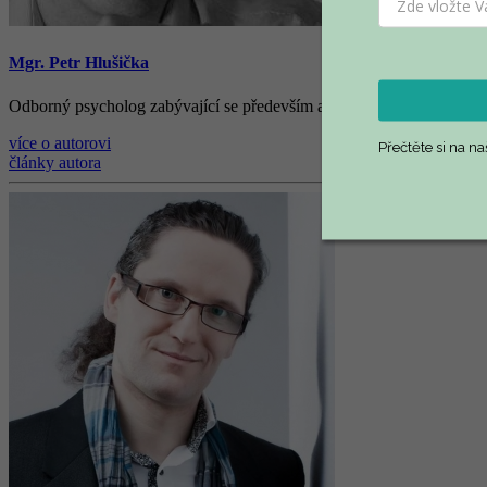
Mgr. Petr Hlušička
Odborný psycholog zabývající se především aplikovanou psychologií v
více o autorovi
Přečtěte si na n
články autora