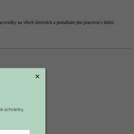
 pracovníky na všech úrovních a pomáhám jim pracovat s lidmi.
é schránky,