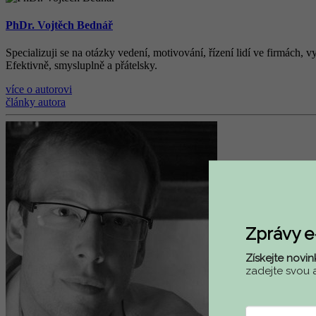
PhDr. Vojtěch Bednář
Specializuji se na otázky vedení, motivování, řízení lidí ve firmách,
Efektivně, smysluplně a přátelsky.
více o autorovi
články autora
Zprávy 
Získejte novin
zadejte svou 