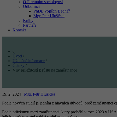
O Firemním sociologovi
Odborníci
PhDr. Vojtěch Bednář
Mgr. Petr Hlušička
Knihy
Partneři
Kontakt
Úvod
/
Užitečné informace
/
Články
/
Vliv příležitostí k růstu na zaměstnance
19. 2. 2024
Mgr. Petr Hlušička
Podle nových studií je jedním z hlavních důvodů, proč zaměstnanci opouš
Podle průzkumu mezi zaměstnanci, který proběhl v roce 2023 v USA, ta
jejich zaměstnavatel nabízí vzdělávací možnosti.