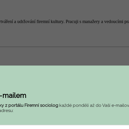
 vytváření a udržování firemní kultury. Pracuji s manažery a vedoucími
e-mailem
ky z portálu Firemní sociolog
každé pondělí až do Vaší e-mailov
adresu: