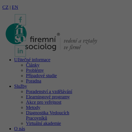
CZ
|
EN
Užitečné informace
Články
Problémy
Případové studie
Poradna
Služby
Poradenství a vzdělávání
Elearningové programy
Akce pro veřejnost
Metody
Diagnostika Vedoucích
Pracovníků
Virtuální akademie
O nás