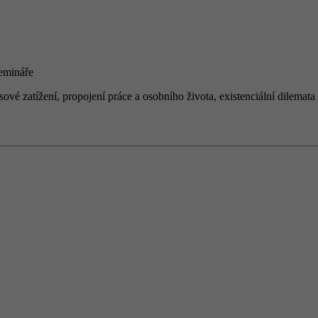
semin
á
ře
esov
é
zat
íž
en
í
, propojen
í
pr
á
ce a osobn
í
ho
ž
ivota, existenci
á
ln
í
dilemata