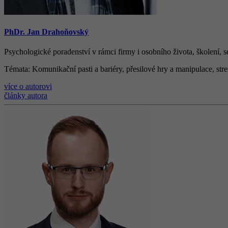
PhDr. Jan Drahoňovský
Psychologické poradenství v rámci firmy i osobního života, š
kolen
í
, 
Témata
: Komunika
č
n
í
pasti a bari
é
ry, p
ř
esilov
é
hry a manipulace, str
více o autorovi
články autora