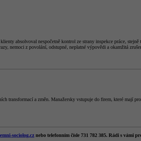
 klienty absolvoval nespočetně kontrol ze strany inspekce práce, stej
razy, nemoci z povolání, odstupné, neplatné výpovědi a okamžitá zrušen
ích transformací a změn. Manažersky vstupuje do firem, které mají prob
emni-sociolog.cz
nebo telefonním čísle 731 782 385. Rádi s vámi pr