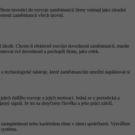
Přitom investici do rozvoje zaměstnanců firmy vnímají jako zásadní
jenosti zaměstnanců všech úrovní.
í úkolů. Chcete-li efektivně rozvíjet dovednosti zaměstnanců, musíte
binovat své dovednosti a pochopili firmu, jako celek.
t o technologické nástroje, které zaměstnancům umožní naplánovat si
ejich dalšího rozvoje a jejich motivaci. Jedná se o periodická a
sný signál, že mi na dotyčném člověku a jeho práci záleží.
zastupitelnosti nebo kariérnímu růstu v rámci společnosti. Vytváříme
o systému.