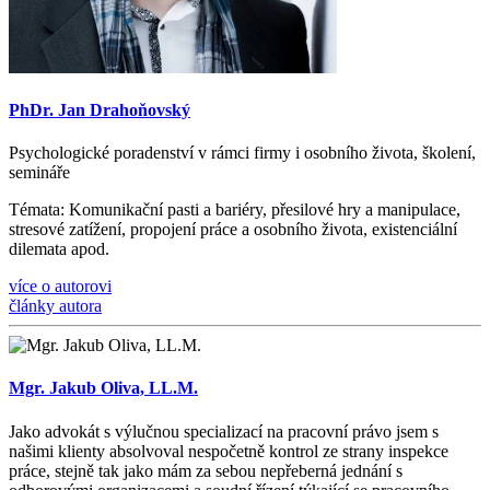
PhDr. Jan Drahoňovský
Psychologické poradenství v rámci firmy i osobního života, š
kolen
í
,
semin
á
ře
Témata
: Komunika
č
n
í
pasti a bari
é
ry, p
ř
esilov
é
hry a manipulace,
stresov
é
zat
íž
en
í
, propojen
í
pr
á
ce a osobn
í
ho
ž
ivota, existenci
á
ln
í
dilemata apod.
více o autorovi
články autora
Mgr. Jakub Oliva, LL.M.
Jako advokát s výlučnou specializací na pracovní právo jsem s
našimi klienty absolvoval nespočetně kontrol ze strany inspekce
práce, stejně tak jako mám za sebou nepřeberná jednání s