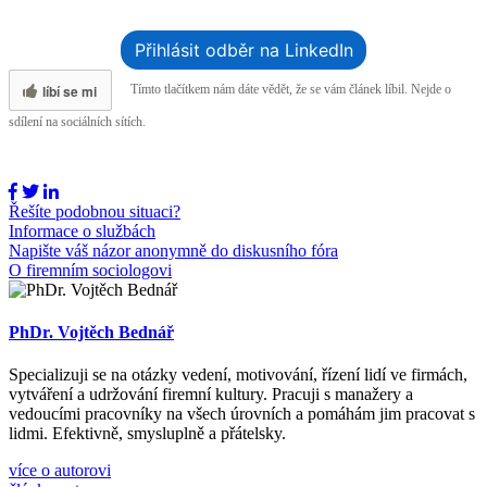
Přihlásit odběr na LinkedIn
líbí se mi
Tímto tlačítkem nám dáte vědět, že se vám článek líbil. Nejde o
sdílení na sociálních sítích.
Řešíte podobnou situaci?
Informace o službách
Napište váš názor anonymně do diskusního fóra
O firemním sociologovi
PhDr. Vojtěch Bednář
Specializuji se na otázky vedení, motivování, řízení lidí ve firmách,
vytváření a udržování firemní kultury. Pracuji s manažery a
vedoucími pracovníky na všech úrovních a pomáhám jim pracovat s
lidmi. Efektivně, smysluplně a přátelsky.
více o autorovi