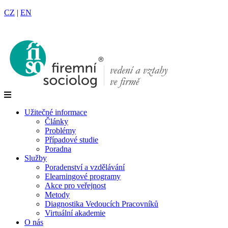
CZ
|
EN
Užitečné informace
Články
Problémy
Případové studie
Poradna
Služby
Poradenství a vzdělávání
Elearningové programy
Akce pro veřejnost
Metody
Diagnostika Vedoucích Pracovníků
Virtuální akademie
O nás