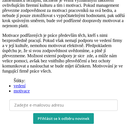
zaměstnanců nezajistí, nicméně je velmi významným faktorem
ovlivňujícím firemní kulturu a tím i motivaci. Pokud management
převezme zodpovědnost za motivaci pracovníků na svá bedra, a
nebude jí pouze ztotožňovat s vypočitatelnými hodnotami, pak udělá
krok správným směrem, bude své podřízené doopravdy motivovat a
nejenom platit.
Motivace podřízených je práce především těch, kteří s nimi
bezprostředně pracují. Pokud však nemají podporu ve vedení firmy
a v její kultuře, nemohou motivovat efektivně. Předpokladem
úspěchu je, že si svou zodpovědnost uvědomíme, a plně jí
převezmeme. Možnost externí podpory je sice
zde, a může nám
velice pomoci, avšak bez vnitřního přesvědčení a bez ochoty
komunikovat a naslouchat se bude míjet účinkem. Motivování je ve
fungující firmě práce všech.
Štítky:
vedení
motivace
Přihlásit se k odběru novinek