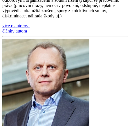
odborovými organizacemi a soudní řízení týkající se pracovního
práva (pracovní úrazy, nemoci z povolání, odstupné, neplatné
výpovědi a okamžitá zrušení, spory z kolektivních smluv,
diskriminace, náhrada škody aj.).
více o autorovi
články autora