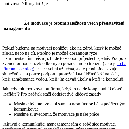
motivované firmy totiž je
Že motivace je osobní záležitostí všech představitelů
managementu
Pokud budeme na motivaci pohlížet jako na zdroj, který je možné
získat, nebo na cíl, kterého je možné dosáhnout ryze
instrumentačními nástroji, bude to v obou případech špatně. Podpora
zvenčí formou služeb odborných poradců nebo trenérů (jako je
třeba
Firemní sociolog
) je sice velmi užitečná, ale v praxi představuje
skutečně jen a pouze podporu, protože hlavní břímě leží na těch,
kteří zaměstnance vedou, kteří jím dávají úkoly a kteří je kontrolují.
Jak tedy mít motivovanou firmu, když to nejde koupit ani úkolově
„zařídit“? Pro začátek stačí dodržet dvě klíčové zásady
Musíme být motivovaní sami, a nesmíme se bát s podřízenými
komunikovat
Musíme si uvědomit, že motivace je naše práce
Aktivní a komunikující management sám o sobě sice motivaci