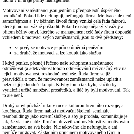
úlohu v ní hraje přímý management.
Motivovaní zaměstnanci jsou jedním z předpokladů úspěšného
podnikání. Pokud lidé nefungují, nefunguje firma. Motivace ale není
samozřejmost a, i v běžném životě firmy vzniká celá řada faktorů,
které jí mohou vážně poškodit. Pokud existuje nějaký závažný a
přitom běžný omyl, kterého se management celé řady firem dopouští
vzhledem k motivaci svých zaměstnanců, jsou to dvě představy:
za prvé, že motivace je přímo úměrná penězům
za druhé, že motivaci si lze koupit jako službu
I když peníze, přesněji řečeno naše schopnost zaměstnance
odměňovat (a adekvátnost tohoto odměňování) má značný vliv na
jejich motivovanost, rozhodně není vše. Řada firem se již
přesvědčila o tom, že motivovanost zaměstnanců nelze uplatit a
nelze si jí jednoduše koupit. Kdyby tomu tak bylo, stačilo by
vynaložit určité množství prostředků, a lidé by byli motivovaní. Tak
to ale není.
Druhý omyl přichází ruku v ruce s kulturou firemního rozvoje, a
koučingu. Řada firem nabízí motivační školení, semináře,
teambuildingy jako externí služby, a aby je prodala, komunikuje je
tak, že vlastně nabízí firmám převzetí zodpovědnosti za motivování
zaměstnanců na svá bedra. Nic takového ale nefunguje, a ani
nemůže fungovat. Základním principem motivovaného týmu a