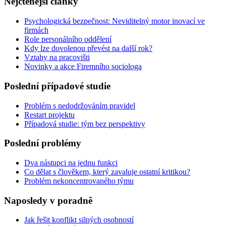
Nejčtenější články
Psychologická bezpečnost: Neviditelný motor inovací ve
firmách
Role personálního oddělení
Kdy lze dovolenou převést na další rok?
Vztahy na pracovišti
Novinky a akce Firemního sociologa
Poslední případové studie
Problém s nedodržováním pravidel
Restart projektu
Případová studie: tým bez perspektivy
Poslední problémy
Dva nástupci na jednu funkci
Co dělat s člověkem, který zavaluje ostatní kritikou?
Problém nekoncentrovaného týmu
Naposledy v poradně
Jak řešit konflikt silných osobností