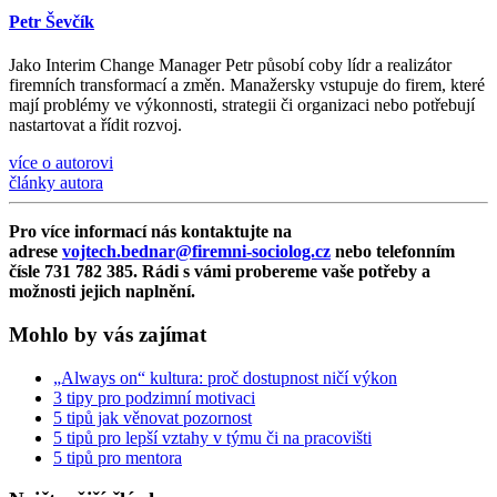
Petr Ševčík
Jako Interim Change Manager Petr působí coby lídr a realizátor
firemních transformací a změn. Manažersky vstupuje do firem, které
mají problémy ve výkonnosti, strategii či organizaci nebo potřebují
nastartovat a řídit rozvoj.
více o autorovi
články autora
Pro více informací nás kontaktujte na
adrese
vojtech.bednar@firemni-sociolog.cz
nebo telefonním
čísle 731 782 385. Rádi s vámi probereme vaše potřeby a
možnosti jejich naplnění.
Mohlo by vás zajímat
„Always on“ kultura: proč dostupnost ničí výkon
3 tipy pro podzimní motivaci
5 tipů jak věnovat pozornost
5 tipů pro lepší vztahy v týmu či na pracovišti
5 tipů pro mentora