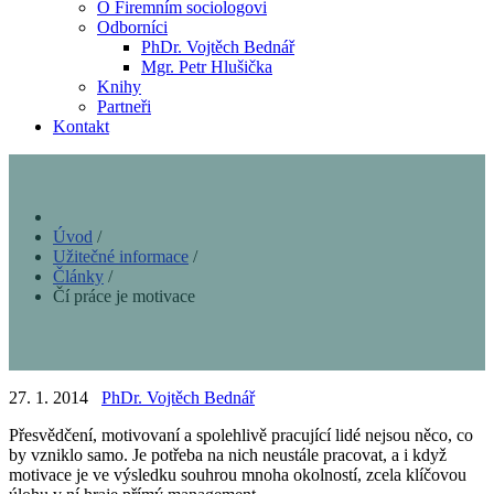
O Firemním sociologovi
Odborníci
PhDr. Vojtěch Bednář
Mgr. Petr Hlušička
Knihy
Partneři
Kontakt
Úvod
/
Užitečné informace
/
Články
/
Čí práce je motivace
27. 1. 2014
PhDr. Vojtěch Bednář
Přesvědčení, motivovaní a spolehlivě pracující lidé nejsou něco, co
by vzniklo samo. Je potřeba na nich neustále pracovat, a i když
motivace je ve výsledku souhrou mnoha okolností, zcela klíčovou