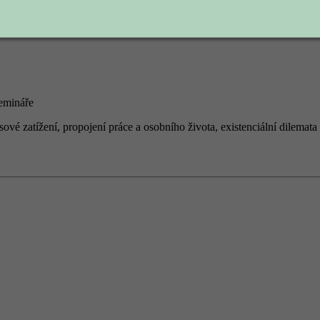
semin
á
ře
esov
é
zat
íž
en
í
, propojen
í
pr
á
ce a osobn
í
ho
ž
ivota, existenci
á
ln
í
dilemata