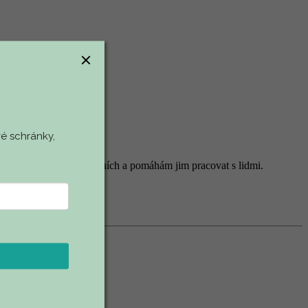
é schránky,
 pracovníky na všech úrovních a pomáhám jim pracovat s lidmi.