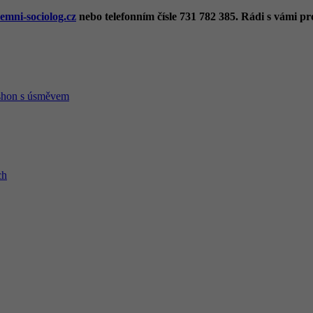
emni-sociolog.cz
nebo telefonním čísle 731 782 385. Rádi s vámi pr
 shon s úsměvem
ch