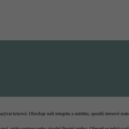
nazývat krizová. Ohrožuje naši integritu a stabilitu, spouští stresové 
nancí, ztráta partnera nebo zásadní životní změna. Obecně se jedná o vý