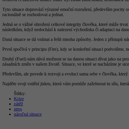
Tyto situace doprovází výrazné emoční rozrušení, především pocity os
racionálně se rozhodovat a jednat.
Jedná se o vážné ohrožení celkové integrity člověka, které může tr
následkům, když nedochází k nalezení východiska či adaptaci na dano
Daná situace se dá vnímat a řešit mnoha způsoby. Jeden z přístupů n
První spočívá v principu (Fire), kdy se konkrétní situaci podvolíme, 
Druhý (Fuel) nám dává možnost se na danou situaci dívat jako na pr
zásadních změn v našem životě. Situace, ve které se nacházíme je si
Především, ale povede k rozvoji a evoluci sama sebe v člověka, který v 
Najděte svoji vnitřní jiskru, která vám pomůže zažehnout tu sílu, kte
Štítky:
Krize
zátěž
stres
náročná situace