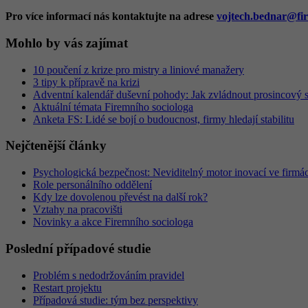
Pro více informací nás kontaktujte na adrese
vojtech.bednar@fir
Mohlo by vás zajímat
10 poučení z krize pro mistry a liniové manažery
3 tipy k přípravě na krizi
Adventní kalendář duševní pohody: Jak zvládnout prosincový
Aktuální témata Firemního sociologa
Anketa FS: Lidé se bojí o budoucnost, firmy hledají stabilitu
Nejčtenější články
Psychologická bezpečnost: Neviditelný motor inovací ve firmá
Role personálního oddělení
Kdy lze dovolenou převést na další rok?
Vztahy na pracovišti
Novinky a akce Firemního sociologa
Poslední případové studie
Problém s nedodržováním pravidel
Restart projektu
Případová studie: tým bez perspektivy