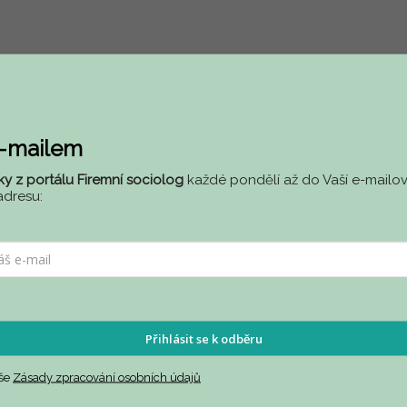
e-mailem
ky z portálu Firemní sociolog
každé pondělí až do Vaší e-mailov
adresu:
 vytváření a udržování firemní kultury. Pracuji s manažery a vedoucími
Přihlásit se k odběru
aše
Zásady zpracování osobních údajů
 oblasti lidských zdrojů.