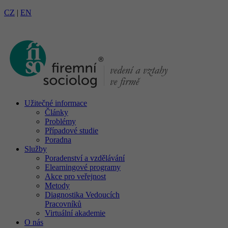
CZ
|
EN
Užitečné informace
Články
Problémy
Případové studie
Poradna
Služby
Poradenství a vzdělávání
Elearningové programy
Akce pro veřejnost
Metody
Diagnostika Vedoucích
Pracovníků
Virtuální akademie
O nás