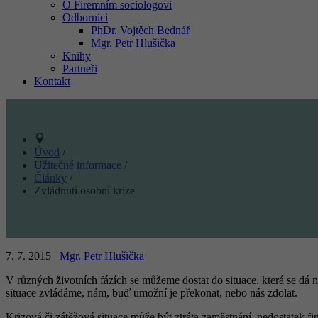
O Firemním sociologovi
Odborníci
PhDr. Vojtěch Bednář
Mgr. Petr Hlušička
Knihy
Partneři
Kontakt
Úvod
/
Užitečné informace
/
Články
/
Zvládnutí osobní krize
7. 7. 2015
Mgr. Petr Hlušička
V různých životních fázích se můžeme dostat do situace, která se dá 
situace zvládáme, nám, buď umožní je překonat, nebo nás zdolat.
Krizová či zátěžová situace může být ztráta zaměstnání, nedostatek fi