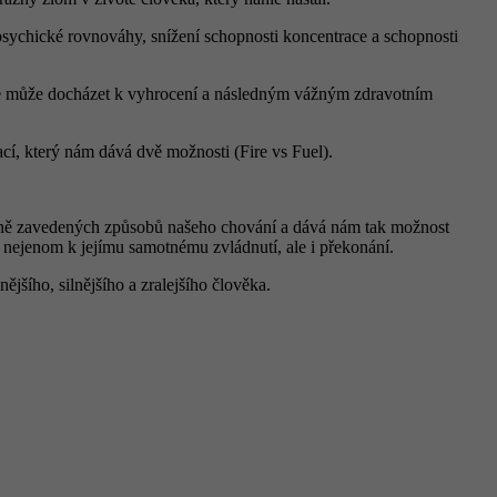
 psychické rovnováhy, snížení schopnosti koncentrace a schopnosti
uace může docházet k vyhrocení a následným vážným zdravotním
cí, který nám dává dvě možnosti (Fire vs Fuel).
změně zavedených způsobů našeho chování a dává nám tak možnost
 nejenom k jejímu samotnému zvládnutí, ale i překonání.
ějšího, silnějšího a zralejšího člověka.
.