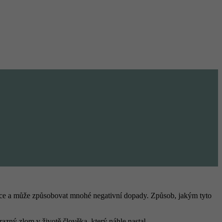
reakce a může způsobovat mnohé negativní dopady. Způsob, jakým tyto
razný zlom v životě člověka, který náhle nastal.