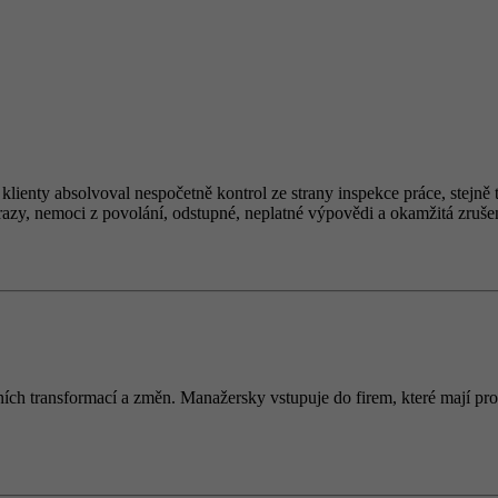
 klienty absolvoval nespočetně kontrol ze strany inspekce práce, stej
razy, nemoci z povolání, odstupné, neplatné výpovědi a okamžitá zrušen
ích transformací a změn. Manažersky vstupuje do firem, které mají prob