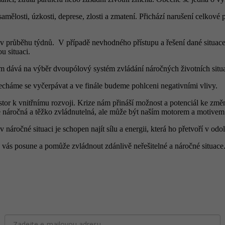
amělosti, úzkosti, deprese, zlosti a zmatení. Přichází narušení celkové
vat v průběhu týdnů. V případě nevhodného přístupu a řešení dané sit
u situaci.
ám dává na výběr dvoupólový systém zvládání náročných životních situa
necháme se vyčerpávat a ve finále budeme pohlceni negativními vlivy.
ostor k vnitřnímu rozvoji. Krize nám přináší možnost a potenciál ke 
ce náročná a těžko zvládnutelná, ale může být naším motorem a motivem
náročné situaci je schopen najít sílu a energii, která ho přetvoří v odoln
rá vás posune a pomůže zvládnout zdánlivě neřešitelné a náročné situace