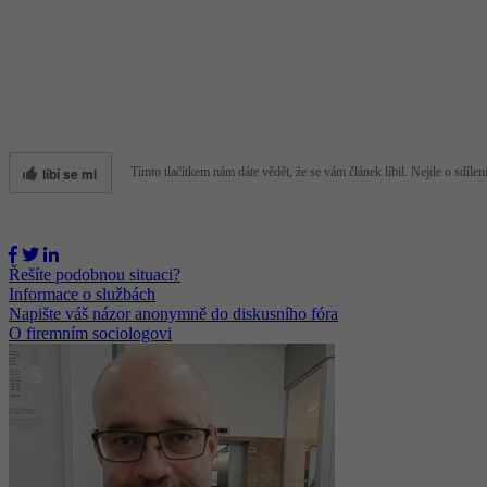
líbí se mi
Tímto tlačítkem nám dáte vědět, že se vám článek líbil. Nejde o sdílení
Řešíte podobnou situaci?
Informace o službách
Napište váš názor anonymně do diskusního fóra
O firemním sociologovi