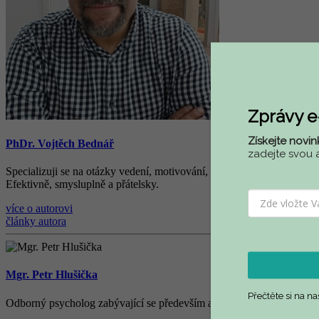
Zprávy 
Získejte novin
PhDr. Vojtěch Bednář
zadejte svou 
Specializuji se na otázky vedení, motivování, řízení lidí ve firmách,
Efektivně, smysluplně a přátelsky.
více o autorovi
články autora
Mgr. Petr Hlušička
Přečtěte si na n
Odborný psycholog zabývající se především aplikovanou psychologií v