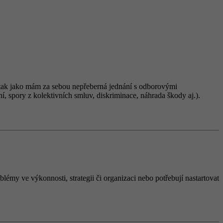
ně tak jako mám za sebou nepřeberná jednání s odborovými
í, spory z kolektivních smluv, diskriminace, náhrada škody aj.).
lémy ve výkonnosti, strategii či organizaci nebo potřebují nastartovat