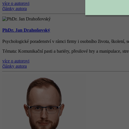
více o autorovi
články autora
PhDr. Jan Drahoňovský
Psychologické poradenství v rámci firmy i osobního života, š
kolen
í
, 
Témata
: Komunika
č
n
í
pasti a bari
é
ry, p
ř
esilov
é
hry a manipulace, str
více o autorovi
články autora