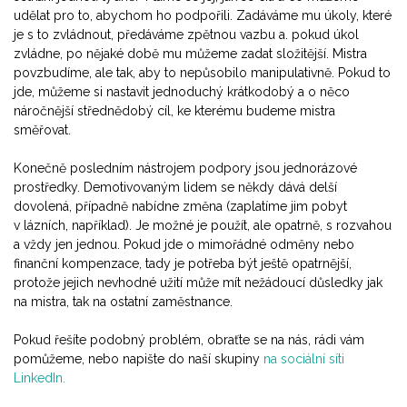
udělat pro to, abychom ho podpořili. Zadáváme mu úkoly, které
je s to zvládnout, předáváme zpětnou vazbu a. pokud úkol
zvládne, po nějaké době mu můžeme zadat složitější. Mistra
povzbudíme, ale tak, aby to nepůsobilo manipulativně. Pokud to
jde, můžeme si nastavit jednoduchý krátkodobý a o něco
náročnější střednědobý cíl, ke kterému budeme mistra
směřovat.
Konečně posledním nástrojem podpory jsou jednorázové
prostředky. Demotivovaným lidem se někdy dává delší
dovolená, případně nabídne změna (zaplatíme jim pobyt
v lázních, například). Je možné je použít, ale opatrně, s rozvahou
a vždy jen jednou. Pokud jde o mimořádné odměny nebo
finanční kompenzace, tady je potřeba být ještě opatrnější,
protože jejich nevhodné užití může mít nežádoucí důsledky jak
na mistra, tak na ostatní zaměstnance.
Pokud řešíte podobný problém, obraťte se na nás, rádi vám
pomůžeme, nebo napište do naší skupiny
na sociální síti
LinkedIn.