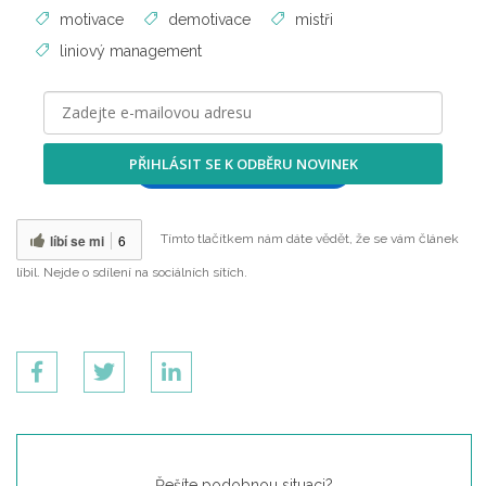
motivace
demotivace
mistři
liniový management
PŘIHLÁSIT SE K ODBĚRU NOVINEK
Přihlásit odběr na LinkedIn
líbí se mi
6
Tímto tlačítkem nám dáte vědět, že se vám článek
líbil. Nejde o sdílení na sociálních sítích.
Řešíte podobnou situaci?