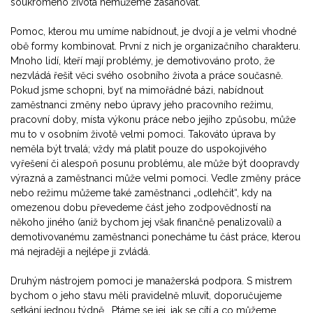
soukromého života nemůžeme zasahovat.
Pomoc, kterou mu umíme nabídnout, je dvojí a je velmi vhodné
obě formy kombinovat. První z nich je organizačního charakteru.
Mnoho lidí, kteří mají problémy, je demotivováno proto, že
nezvládá řešit věci svého osobního života a práce současně.
Pokud jsme schopni, byť na mimořádné bázi, nabídnout
zaměstnanci změny nebo úpravy jeho pracovního režimu,
pracovní doby, místa výkonu práce nebo jejího způsobu, může
mu to v osobním životě velmi pomoci. Takováto úprava by
neměla být trvalá; vždy má platit pouze do uspokojivého
vyřešení či alespoň posunu problému, ale může být doopravdy
výrazná a zaměstnanci může velmi pomoci. Vedle změny práce
nebo režimu můžeme také zaměstnanci „odlehčit“, kdy na
omezenou dobu převedeme část jeho zodpovědností na
někoho jiného (aniž bychom jej však finančně penalizovali) a
demotivovanému zaměstnanci ponecháme tu část práce, kterou
má nejraději a nejlépe ji zvládá.
Druhým nástrojem pomoci je manažerská podpora. S mistrem
bychom o jeho stavu měli pravidelně mluvit, doporučujeme
setkání jednou týdně. Ptáme se jej, jak se cítí a co můžeme