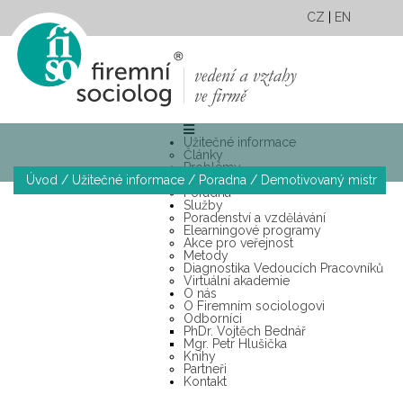
CZ
|
EN
Užitečné informace
Články
Problémy
Úvod
/
Užitečné informace
/
Poradna
/
Demotivovaný mistr
Případové studie
Poradna
Služby
Poradenství a vzdělávání
Elearningové programy
Akce pro veřejnost
Metody
Diagnostika Vedoucích Pracovníků
Virtuální akademie
O nás
O Firemním sociologovi
Odborníci
PhDr. Vojtěch Bednář
Mgr. Petr Hlušička
Knihy
Partneři
Kontakt