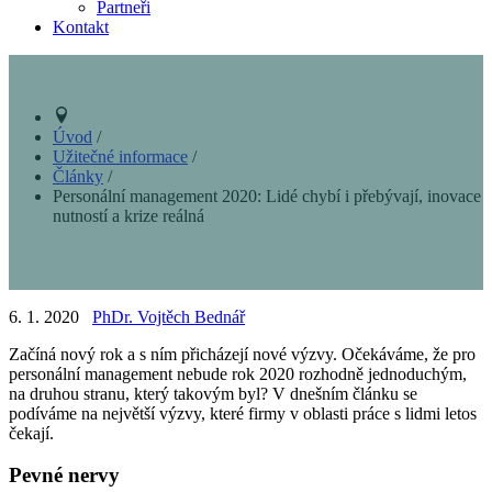
Partneři
Kontakt
Úvod
/
Užitečné informace
/
Články
/
Personální management 2020: Lidé chybí i přebývají, inovace
nutností a krize reálná
6. 1. 2020
PhDr. Vojtěch Bednář
Začíná nový rok a s ním přicházejí nové výzvy. Očekáváme, že pro
personální management nebude rok 2020 rozhodně jednoduchým,
na druhou stranu, který takovým byl? V dnešním článku se
podíváme na největší výzvy, které firmy v oblasti práce s lidmi letos
čekají.
Pevné nervy