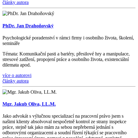
články autora
PhDr. Jan Drahoňovský
Psychologické poradenství v rámci firmy i osobního života, š
kolen
í
,
semin
á
ře
Témata
: Komunika
č
n
í
pasti a bari
é
ry, p
ř
esilov
é
hry a manipulace,
stresov
é
zat
íž
en
í
, propojen
í
pr
á
ce a osobn
í
ho
ž
ivota, existenci
á
ln
í
dilemata apod.
více o autorovi
články autora
Mgr. Jakub Oliva, LL.M.
Jako advokát s výlučnou specializací na pracovní právo jsem s
našimi klienty absolvoval nespočetně kontrol ze strany inspekce
práce, stejně tak jako mám za sebou nepřeberná jednání s
odborovými organizacemi a soudní řízení týkající se pracovního