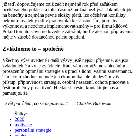
již teď, doporučujeme totiž začít nejméně rok před začátkem
očekávaného poklesu a tolik času už možná nezbývá. Jakmile dojde
na benefity a zejména pevné složky platů, lze očekávat konflikty,
nekontrolovatelný odliv pracovníků ke šťastnějším, poruchy
výkonnosti a neochotu implementovat změny – pro firmu klíčové.
Pokud tomuto stavu nedovedete zabránit, buďte alespoň připraveni a
mějte v zásobě dostatečnou paletu opatření.
Zvládneme to – společně
Všechny výše uvedené i další výzvy jistě nejsou příjemné, ale jsou
zvládnutelné a vy je zvládnete. Rádi vám pomůžeme s hledáním i
prosazením optimální strategie a s prací s lidmi, vašimi zaměstnanci.
Tím, co rozhodne, nebude jen ekonomika, ale především váš
přístup, připravenost, strategie, osobní nasazení, ochota pracovat a
řešit problémy proaktivně. Hledáte-li cestu, kontaktujte nás a
pamatujte, že
„Svět patří těm, co se neposerou.“ — Charles Bukowski
Štítky:
2020
motivace
personální strategie
výhled