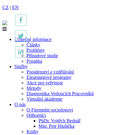
CZ
|
EN
Užitečné informace
Články
Problémy
Případové studie
Poradna
Služby
Poradenství a vzdělávání
Elearningové programy
Akce pro veřejnost
Metody
Diagnostika Vedoucích Pracovníků
Virtuální akademie
O nás
O Firemním sociologovi
Odborníci
PhDr. Vojtěch Bednář
Mgr. Petr Hlušička
Knihy