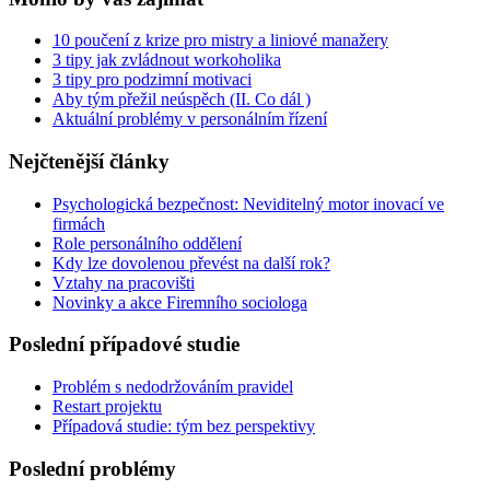
10 poučení z krize pro mistry a liniové manažery
3 tipy jak zvládnout workoholika
3 tipy pro podzimní motivaci
Aby tým přežil neúspěch (II. Co dál )
Aktuální problémy v personálním řízení
Nejčtenější články
Psychologická bezpečnost: Neviditelný motor inovací ve
firmách
Role personálního oddělení
Kdy lze dovolenou převést na další rok?
Vztahy na pracovišti
Novinky a akce Firemního sociologa
Poslední případové studie
Problém s nedodržováním pravidel
Restart projektu
Případová studie: tým bez perspektivy
Poslední problémy