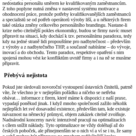
nedostatku personálu směrem ke kvalifikovaným zaměstnancům.
Z toho poplyne nutná změna v nastavení systému motivace a
ohodnocení práce, protože potřeby kvalifikovanějších zaměstnanců
a specialistů se od potřeb operátorů výroby liší, a u některých firem
také otázka změny celkového personálního brandingu. Nastane-li
krize nebo citelnější pokles ekonomiky, budou se firmy navíc muset
připravit na situaci, kdy dochází k tzv. personálnímu paradoxu, tedy
kdy na jedné straně lidi propouštíme pro nadbytečnost – především
z výroby a z nadbytečného THP, a současně nabíráme – do vývoje,
inovací a do obchodu. Tento paradox, respektive opatření s nim
spojená mohou vést ke konfliktům uvnitř firmy a i na ně se musíme
připravit.
Přebývá nejistota
Pokud jste sledovali novoroční vystoupení ústavních činitelů, patrně
víte, že všechno je v nejlepším pořádku a ničeho se netřeba
obávat… informace z firem, které máme k dispozici z naší praxe,
vypadají poněkud jinak. I když mnoho společností zažilo několik
nejlepších let své dosavadní existence, především tam, kde existuje
návaznost na německý průmysl, objem zakázek citelně zvolňuje.
Nadnárodní koncerny navíc intenzivně pracují na optimalizacích
s cílem snížit náklady. Tyto optimalizace ne vždy doléhají až do
českých poboček, ale přinejmenším se o nich ví a ví se i to, že samy