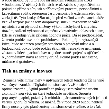
o sobě mohou být přípravou na mnohem radikálnější kroky
v budoucnu. V některých firmách se už začalo s propouštěním a
pokud ne přímo s ním, tak s přípravnými pracemi, personálními a
kapacitními audity, přesunem části personálu k externím zdrojům
zcela jistě. Tyto kroky těžko utajíte před vašimi zaměstnanci, takže
vzniká rozpor: jak na tom doopravdy jsme? S rozporem se váže
nejistota a z ní plynoucí snížený výkon, náchylnost k chybám,
úrazům, snížení výkonnosti zejména v kreativních oblastech a tam,
kde se vyžaduje vyšší přidaná hodnota práce. Dá se předpokládat,
že tento problém se bude prohlubovat. Pokud přijde výraznější
krize, bude nahrazen prostým strachem o pracovní místo a o
budoucnost, pokud bude pokles střídmější, respektive nelineární,
zůstane v lidech pachuť obav na jedné straně spojená s ujišťováním
o „normálním“ stavu ze strany druhé. Pokud pokles nenastane,
můžeme si gratulovat.
Tlak na změny a inovace
Zejména větší firmy měly v uplynulých letech tendenci žít na vlně
vzdušných zámků. „Digitalní transformace“, „Holistická
optimalizace“ a „Agilní proměna“ (názvy jsem záměrně trochu
zkomolil) jsou věci, na které jednoduše nevěříme. Spousta
popsaných papírů, prázdných mítinků a pár namotivovaných jedinců
versus ignorující většina. Je možné, že v roce 2020 budou některé
firmy nuceny tyto plané změny transformovat v reálné, o to však