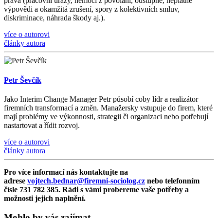
práva (pracovní úrazy, nemoci z povolání, odstupné, neplatné
výpovědi a okamžitá zrušení, spory z kolektivních smluv,
diskriminace, náhrada škody aj.).
více o autorovi
články autora
Petr Ševčík
Jako Interim Change Manager Petr působí coby lídr a realizátor
firemních transformací a změn. Manažersky vstupuje do firem, které
mají problémy ve výkonnosti, strategii či organizaci nebo potřebují
nastartovat a řídit rozvoj.
více o autorovi
články autora
Pro více informací nás kontaktujte na
adrese
vojtech.bednar@firemni-sociolog.cz
nebo telefonním
čísle 731 782 385. Rádi s vámi probereme vaše potřeby a
možnosti jejich naplnění.
Mohlo by vás zajímat