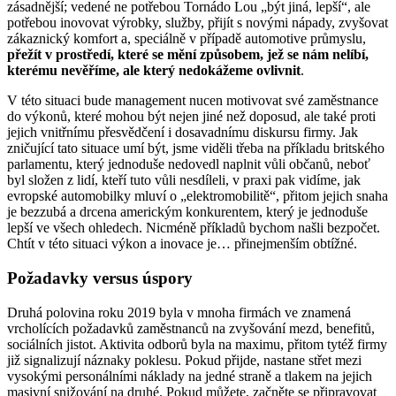
zásadnější; vedené ne potřebou Tornádo Lou „být jiná, lepší“, ale
potřebou inovovat výrobky, služby, přijít s novými nápady, zvyšovat
zákaznický komfort a, speciálně v případě automotive průmyslu,
přežít v prostředí, které se mění způsobem, jež se nám nelíbí,
kterému nevěříme, ale který nedokážeme ovlivnit
.
V této situaci bude management nucen motivovat své zaměstnance
do výkonů, které mohou být nejen jiné než doposud, ale také proti
jejich vnitřnímu přesvědčení i dosavadnímu diskursu firmy. Jak
zničující tato situace umí být, jsme viděli třeba na příkladu britského
parlamentu, který jednoduše nedovedl naplnit vůli občanů, neboť
byl složen z lidí, kteří tuto vůli nesdíleli, v praxi pak vidíme, jak
evropské automobilky mluví o „elektromobilitě“, přitom jejich snaha
je bezzubá a drcena americkým konkurentem, který je jednoduše
lepší ve všech ohledech. Nicméně příkladů bychom našli bezpočet.
Chtít v této situaci výkon a inovace je… přinejmenším obtížné.
Požadavky versus úspory
Druhá polovina roku 2019 byla v mnoha firmách ve znamená
vrcholících požadavků zaměstnanců na zvyšování mezd, benefitů,
sociálních jistot. Aktivita odborů byla na maximu, přitom tytéž firmy
již signalizují náznaky poklesu. Pokud přijde, nastane střet mezi
vysokými personálními náklady na jedné straně a tlakem na jejich
masivní snižování na druhé. Pokud můžete, začněte se připravovat