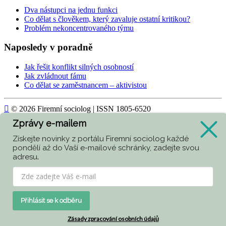
Dva nástupci na jednu funkci
Co dělat s člověkem, který zavaluje ostatní kritikou?
Problém nekoncentrovaného týmu
Naposledy v poradně
Jak řešit konflikt silných osobností
Jak zvládnout fámu
Co dělat se zaměstnancem – aktivistou

© 2026 Firemní sociolog | ISSN 1805-6520
Zprávy e-mailem
Today
904
Získejte novinky z portálu Firemní sociolog každé
Yesterday
849
pondělí až do Vaší e-mailové schránky, zadejte svou
adresu
.
Week
2610
Month
3467
All
415941
Přihlásit se k odběru
Currently are 42 guests and no members online
Zásady zpracování osobních údajů