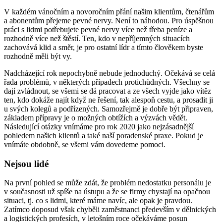
V každém vánočním a novoročním přání našim klientům, čtenářům
a abonentům přejeme pevné nervy. Není to náhodou. Pro úspěšnou
práci s lidmi potřebujete pevné nervy více než třeba peníze a
rozhodně více než štěstí. Ten, kdo v nepříjemných situacích
zachovává klid a směr, je pro ostatní lídr a tímto člověkem byste
rozhodně měli být vy.
Nadcházející rok nepochybně nebude jednoduchý. Očekává se celá
řada problémů, v některých případech protichůdných. Všechny se
dají zvládnout, se všemi se dá pracovat a ze všech vyjde jako vítěz
ten, kdo dokáže najít když ne řešení, tak alespoň cestu, a prosadit ji
u svých kolegů a podřízených. Samozřejmě je dobře být připraven,
základem přípravy je o možných obtížích a výzvách vědět.
Následující otázky vnímáme pro rok 2020 jako nejzásadnější
pohledem našich klientů a také naší poradenské praxe. Pokud je
vnímáte obdobně, se všemi vám dovedeme pomoci.
Nejsou lidé
Na první pohled se může zdát, že problém nedostatku personálu je
v současnosti už spíše na ústupu a že se firmy chystají na opačnou
situaci, tj. co s lidmi, které máme navíc, ale opak je pravdou.
Zatímco doposud však chyběli zaměstnanci především v dělnických
a logistických profesích, v letošním roce očekáváme posun