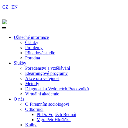
CZ
|
EN
Užitečné informace
Články
Problémy
Případové studie
Poradna
Služby
Poradenství a vzdělávání
Elearningové programy
Akce pro veřejnost
Metody
Diagnostika Vedoucích Pracovníků
Virtuální akademie
O nás
O Firemním sociologovi
Odborníci
PhDr. Vojtěch Bednář
Mgr. Petr Hlušička
Knihy