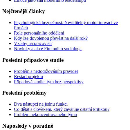
Emoce jako síla moderního leadershipu
Nejčtenější články
Psychologická bezpečnost: Neviditelný motor inovací ve
firmách
Role personálního oddělení
Kdy lze dovolenou převést na další rok?
Vztahy na pracovišti
Novinky a akce Firemního sociologa
Poslední případové studie
Problém s nedodržováním pravidel
Restart projektu
Případová studie: tým bez perspektivy
Poslední problémy
Dva nástupci na jednu funkci
Co dělat s člověkem, který zavaluje ostatní kritikou?
Problém nekoncentrovaného týmu
Naposledy v poradně