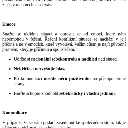
z nás v nich nechce setrvávat.
Emoce
Snažte se uklidnit situaci a oprostit se od emocí, které nám
nepomohou v řešení. Řešení konfliktní situac
e
se nachází v její
příčině a ne v emocích, které vyvolává. Vaším cílem je najít původní
problém, který je příčinou
a spouštěčem
.
U
držte si
racionální sebekontrolu a nadhled
nad situací.
Nekřičte a nezvyšujte hlas.
Při komunikaci
oceňte něco pozitivního
na přístupu druhé
strany.
Buďte schopni
zhodnotit
sebekriticky i vlastní
jednání
.
Komunikace
V případě, že se vám podaří zasednout ke společnému stolu, tak je
užitečné dodržovat následující zásady: