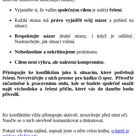
Vyjasněte si, že vaším
společným
cílem
je nalézt
řešení
.
Každá strana m
á
právo
vyjádřit svůj názor
a pohled na
situaci.
Respektujte názor
druhé strany, i když je odlišný.
Naslouchejte, jak situaci vnímá.
Nehodnotíme
a
nekritizujeme
protistranu.
Cílem není výhra, ale nalezení kompromisu
.
Přistupujte ke konfliktům jako k situacím, které potřebují
řešení. Nevytvářejte z nich prostor pro hádku či spor. Přiveďte
zúčastněné k pracovnímu stolu, kde se budete společně snažit
najít východisko a řešení příčin, které vás do daného bodu
přivedli.
Ke konfliktům vždy přistupujte aktivně, nezavírejte před nimi oči.
Naučte se o nich otevřeně komunikovat a diskutovat.
Pokud vás téma zajímá, napsali jsme o něm celou knihu,
o které si