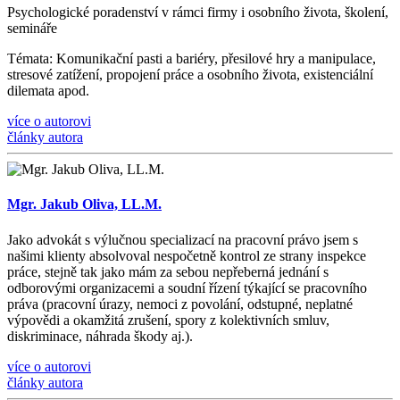
Psychologické poradenství v rámci firmy i osobního života, š
kolen
í
,
semin
á
ře
Témata
: Komunika
č
n
í
pasti a bari
é
ry, p
ř
esilov
é
hry a manipulace,
stresov
é
zat
íž
en
í
, propojen
í
pr
á
ce a osobn
í
ho
ž
ivota, existenci
á
ln
í
dilemata apod.
více o autorovi
články autora
Mgr. Jakub Oliva, LL.M.
Jako advokát s výlučnou specializací na pracovní právo jsem s
našimi klienty absolvoval nespočetně kontrol ze strany inspekce
práce, stejně tak jako mám za sebou nepřeberná jednání s
odborovými organizacemi a soudní řízení týkající se pracovního
práva (pracovní úrazy, nemoci z povolání, odstupné, neplatné
výpovědi a okamžitá zrušení, spory z kolektivních smluv,
diskriminace, náhrada škody aj.).
více o autorovi
články autora