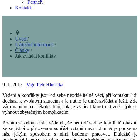
Partneři
Kontakt
Úvod
/
Užitečné informace
/
Články
/
Jak zvládat konflikty
9. 1. 2017
Mgr. Petr Hlušička
Vedení a konflikty jsou od sebe neoddělitelné věci, při kontaktu lidí
dochází k vypjatým situacím a je nutno je umět zvládat a řešit. Zde
vám nabídneme několik tipů, jak je zvládat konstruktivně a jak se
vyhnout zbytečným komplikacím.
Prvním zásadou je si uvědomit, že není důvod se konfliktů obávat,
že se jedná o přirozenou součást vztahů mezi lidmi. A je pouze na
nás, jakým způsobem s nimi budeme pracovat. Důležité je
přistupovat k nim s rozvahou a řešit je konstruktivně, protože většina