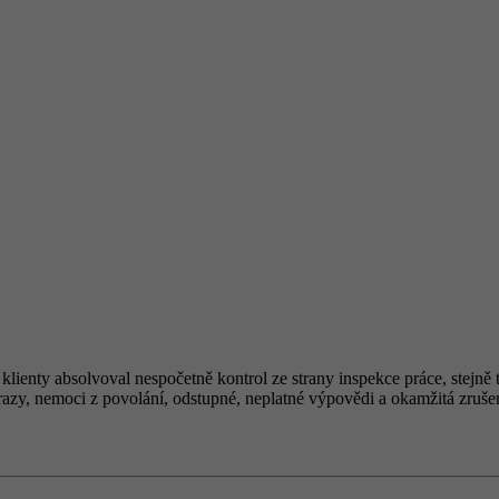
 klienty absolvoval nespočetně kontrol ze strany inspekce práce, stej
razy, nemoci z povolání, odstupné, neplatné výpovědi a okamžitá zrušen