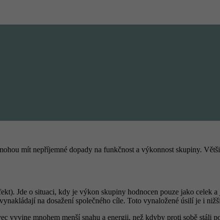
ohou mít nepříjemné dopady na funkčnost a výkonnost skupiny. Většině
fekt). Jde o situaci, kdy je výkon skupiny hodnocen pouze jako celek a 
é vynakládají na dosažení společného cíle. Toto vynaložené úsilí je i ni
ec vyvine mnohem menší snahu a energii, než kdyby proti sobě stáli p