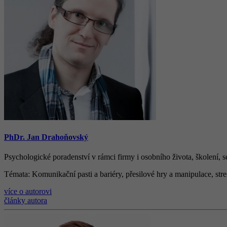
PhDr. Jan Drahoňovský
Psychologické poradenství v rámci firmy i osobního života, š
kolen
í
, 
Témata
: Komunika
č
n
í
pasti a bari
é
ry, p
ř
esilov
é
hry a manipulace, str
více o autorovi
články autora