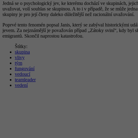
Jedná se o psychologický jev, ke kterému dochází ve skupinách, jejic
uvažovat, volí souhlas se skupinou. A to i v případě, že se může jedn
skupiny je pro její členy daleko důležitější než racionální uvažování.
Poprvé tento fenomén popsal Janis, který se zabýval historickými ud
jevem. Za nejznámější je považován případ „Zátoky sviní“, kdy byl s
emigrantů. Skončil naprostou katastrofou.
Štítky:
skupina
vlivy
tým
fungování
vedoucí
teamleader
vedení