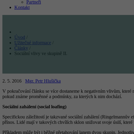
Partneři
Kontakt
Úvod
/
Užitečné informace
/
Články
/
Sociální vlivy ve skupině II.
2. 5. 2016
Mgr. Petr Hlušička
V pokračování článku se více dostaneme k negativním vlivům, které m
pokud známe proměnné a podmínky, za kterých k nim dochází.
Sociální zahálení (social loafing)
Specifickou záležitostí je takzvané sociální zahálení (Ringelmannův e
přínos. Lidé mají v takových chvílích sklon snižovat svoje úsilí, kter
Příkladem může být i běžné přetahování lanem dvou skupin. Jednotliv