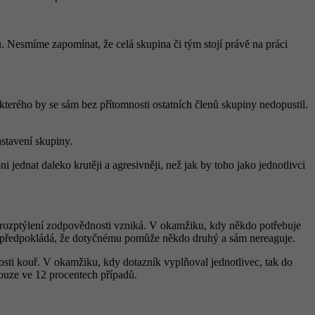
 Nesmíme zapomínat, že celá skupina či tým stojí právě na práci
kterého by se sám bez přítomnosti ostatních členů skupiny nedopustil.
astavení skupiny.
jednat daleko krutěji a agresivněji, než jak by toho jako jednotlivci
ší rozptýlení zodpovědnosti vzniká. V okamžiku, kdy někdo potřebuje
tiž předpokládá, že dotyčnému pomůže někdo druhý a sám nereaguje.
osti kouř. V okamžiku, kdy dotazník vyplňoval jednotlivec, tak do
pouze ve 12 procentech případů.