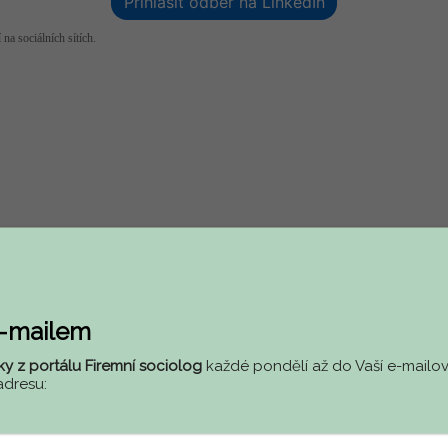
Přihlásit odběr na LinkedIn
 na sociálních sítích.
e-mailem
ky z portálu Firemní sociolog
každé pondělí až do Vaší e-mailov
adresu: