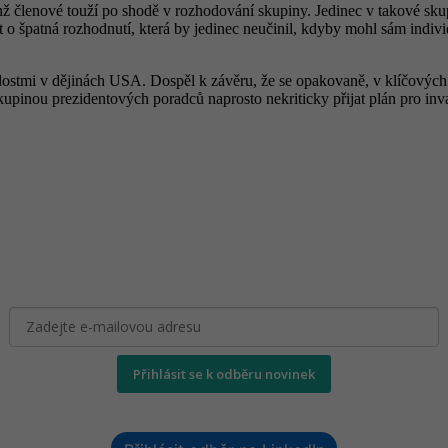
hž členové touží po shodě v rozhodování skupiny. Jedinec v takové skup
at o špatná rozhodnutí, která by jedinec neučinil, kdyby mohl sám indiv
álostmi v dějinách USA. Dospěl k závěru, že se opakovaně, v klíčových 
kupinou prezidentových poradců naprosto nekriticky přijat plán pro i
Přihlásit se k odběru novinek