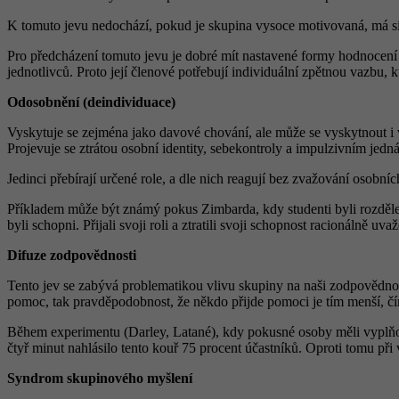
K tomuto jevu nedochází, pokud je skupina vysoce motivovaná, má si
Pro předcházení tomuto jevu je dobré mít nastavené formy hodnocení 
jednotlivců. Proto její členové potřebují individuální zpětnou vazbu,
Odosobnění (deindividuace)
Vyskytuje se zejména jako davové chování, ale může se vyskytnout i v
Projevuje se ztrátou osobní identity, sebekontroly a impulzivním jedn
Jedinci přebírají určené role, a dle nich reagují bez zvažování osobn
Příkladem může být známý pokus Zimbarda, kdy studenti byli rozděleni 
byli schopni. Přijali svoji roli a ztratili svoji schopnost racionálně uva
Difuze zodpovědnosti
Tento jev se zabývá problematikou vlivu skupiny na naši zodpovědnost
pomoc, tak pravděpodobnost, že někdo přijde pomoci je tím menší, čí
Během experimentu (Darley, Latané), kdy pokusné osoby měli vyplňovat
čtyř minut nahlásilo tento kouř 75 procent účastníků. Oproti tomu př
Syndrom skupinového myšlení