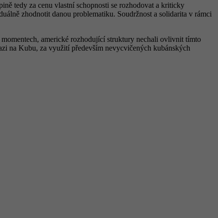
ině tedy za cenu vlastní schopnosti se rozhodovat a kriticky
iduálně zhodnotit danou problematiku. Soudržnost a solidarita v rámci
momentech, americké rozhodující struktury nechali ovlivnit tímto
nvazi na Kubu, za využití především nevycvičených kubánských