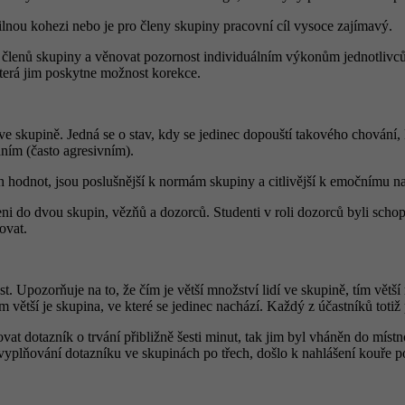
lnou kohezi nebo je pro členy skupiny pracovní cíl vysoce zajímavý.
členů skupiny a věnovat pozornost individuálním výkonům jednotlivců.
 která jim poskytne možnost korekce.
e skupině. Jedná se o stav, kdy se jedinec dopouští takového chování, 
áním (často agresivním).
ích hodnot, jsou poslušnější k normám skupiny a citlivější k emočnímu n
do dvou skupin, vězňů a dozorců. Studenti v roli dozorců byli schopni 
žovat.
. Upozorňuje na to, že čím je větší množství lidí ve skupině, tím vět
m větší je skupina, ve které se jedinec nachází. Každý z účastníků to
 dotazník o trvání přibližně šesti minut, tak jim byl vháněn do místn
i vyplňování dotazníku ve skupinách po třech, došlo k nahlášení kouře 