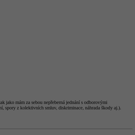
ně tak jako mám za sebou nepřeberná jednání s odborovými
í, spory z kolektivních smluv, diskriminace, náhrada škody aj.).