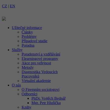
CZ
|
EN
Užitečné informace
Články
Problémy
Případové studie
Poradna
Služby
Poradenství a vzdělávání
Elearningové programy
Akce pro veřejnost
Metody
Diagnostika Vedoucích
Pracovníků
Virtuální akademie
O nás
O Firemním sociologovi
Odborníci
PhDr. Vojtěch Bednář
Mgr. Petr Hlušička
Knihy